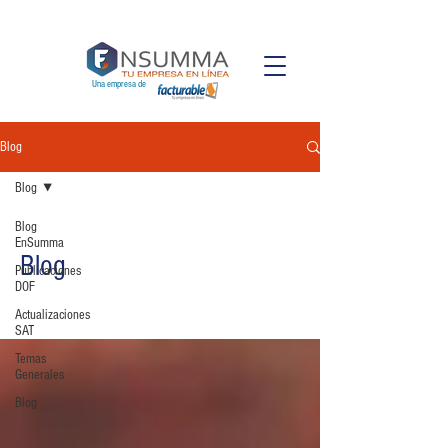
Una empresa de
Blog
Blog
Blog
EnSumma
Blog
Publicaciones
DOF
Actualizaciones
SAT
Temas
Generales
Blog